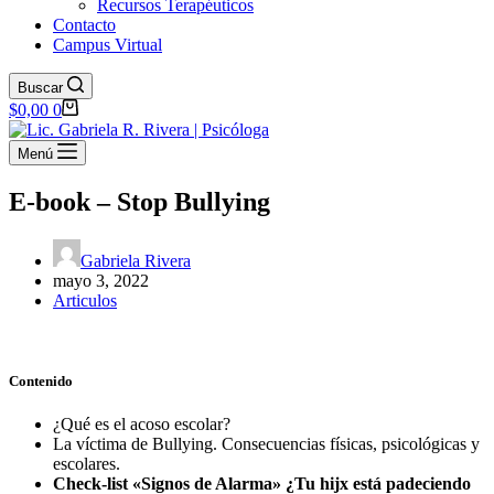
Recursos Terapéuticos
Contacto
Campus Virtual
Buscar
Carro
$
0,00
0
de
compra
Menú
E-book – Stop Bullying
Gabriela Rivera
mayo 3, 2022
Articulos
Contenido
¿Qué es el acoso escolar?
La víctima de Bullying. Consecuencias físicas, psicológicas y
escolares.
Check-list «Signos de Alarma» ¿Tu hijx está padeciendo