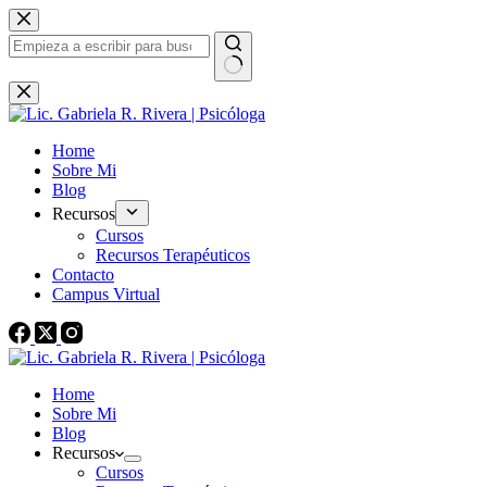
Saltar
al
contenido
Sin
resultados
Home
Sobre Mi
Blog
Recursos
Cursos
Recursos Terapéuticos
Contacto
Campus Virtual
Home
Sobre Mi
Blog
Recursos
Cursos