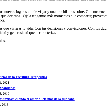
dos nuevos lugares donde viajar y una mochila nos sobre. Que nos encu
que decirnos. Ojala tengamos más momentos que compartir, proyectos q
mor.
es que vivieras tu vida. Con tus decisiones y convicciones. Con tus dud
ridad y generosidad que te caracteriza.
les.
ficios de la Escritura Terapeútica
1, 2021
 Abandonos
8, 2019
os tóxicos: cuando el amor duele más de lo que sana
0, 2018