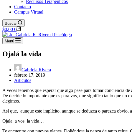
Recursos Terapéuticos
Contacto
Campus Virtual
Buscar
Carro
$
0,00
0
de
compra
Menú
Ojalá la vida
Gabriela Rivera
febrero 17, 2019
Articulos
A veces tenemos que esperar que algo pase para tomar conciencia de a
De decirle lo importante que es para vos, que significa tanto que no e
elegimos.
Así que, aunque este implícito, aunque se deduzca o parezca obvio, au
Ojala, a vos, la vida…
Te encuentre con nuevos planes. Doliéndote la panza de tanto reírte.