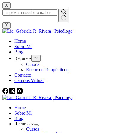
Saltar
al
contenido
Sin
resultados
Home
Sobre Mi
Blog
Recursos
Cursos
Recursos Terapéuticos
Contacto
Campus Virtual
Home
Sobre Mi
Blog
Recursos
Cursos