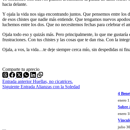
hacia delante.
Y ojala la vida nos siga encontrando juntos. Que pensemos entre los 
de esos chistes que nadie más entiende. Que tengamos nuevos apodos 
luchemos entre los dos. Que no necesitemos fechas para celebrar el a
Ojala todo eso y quizás más. Pero principalmente, lo que me gustaría 
frustraciones. Con tus chistes y las cosas que te dan risa. Con la integ
Ojala, a vos, la vida…te deje siempre cerca mío, sin despedidas ni fina
Comparte tu aprecio
Entrada
anterior
Huellas, no cicatrices.
Siguiente
Entrada
Alianzas con la Soledad
4 Bene
enero 1
Sobre
enero 1
Víncul
julio 3