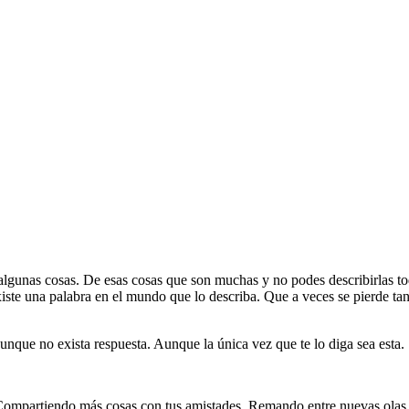
lgunas cosas. De esas cosas que son muchas y no podes describirlas tod
xiste una palabra en el mundo que lo describa. Que a veces se pierde tan
nque no exista respuesta. Aunque la única vez que te lo diga sea esta.
 Compartiendo más cosas con tus amistades. Remando entre nuevas olas y 