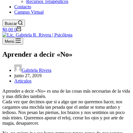
Recursos Terapéuticos
Contacto
Campus Virtual
Buscar
Carro
$
0,00
0
de
compra
Menú
Aprender a decir «No»
Gabriela Rivera
junio 27, 2019
Articulos
Aprender a decir «No» es una de las cosas más necesarias de la vida
y mas difíciles también.
Cada vez que decimos que si a algo que no queremos hace
r, nos
cargamos una mochila tan pesada que el andar se torna arduo y
tedioso. Nos pesan las piernas, los brazos y nos sentimos un poco
más tristes. Queremos apurar el reloj, cerrar los ojos y por arte de
magia, desaparecer.