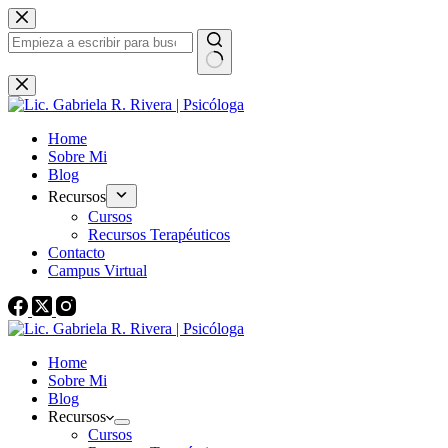
Saltar
al
contenido
Sin
resultados
Home
Sobre Mi
Blog
Recursos
Cursos
Recursos Terapéuticos
Contacto
Campus Virtual
Home
Sobre Mi
Blog
Recursos
Cursos