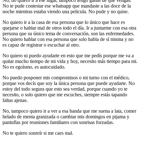
No, no quiero ir a ese lugar, tampoco tengo ganas de que vengas.
No te pude contestar ese whatsapp que mandaste a las doce de la
noche mientras estaba viendo una pelicula. No pude y no quise.
No quiero ir a la casa de esa persona que lo único que hace es
quejarse o hablar mal de otros todo el día. Ir a juntarme con esa otra
persona que su único tema de conversación, son las enfermedades.
No quiero hablar con esa persona que solo habla de sí misma y no
es capaz de registrar o escuchar al otro.
No quiero ni puedo ayudarte en esto que me pedís porque me va a
quitar mucho tiempo de mi vida y hoy, necesito más tiempo para mi.
No es egoísmo, es autocuidado.
No puedo posponer mis compromisos o mi turno con el médico,
porque vos decís que soy la única persona que puede ayudarte. No
estoy del todo segura que esto sea verdad, porque cuando yo te
necesito, o solo quiero que me escuches, siempre estás tapando
faltas ajenas.
No, tampoco quiero ir a ver a esa banda que me suena a lata, comer
helado de menta granizada o cambiar mis domingos en pijama y
pantuflas por reuniones familiares con sonrisas forzadas.
No te quiero sonreír si me caes mal.