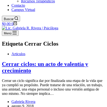
Recursos Terapéuticos
Contacto
Campus Virtual
Buscar
Carro
$
0,00
0
de
compra
Menú
Etiqueta
Cerrar Ciclos
Articulos
Cerrar ciclos: un acto de valentía y
crecimiento
Cerrar un ciclo significa dar por finalizada una etapa de la vida que
ya cumplió su propósito. Puede tratarse de una relación, un trabajo,
una amistad, una etapa personal o incluso una versión antigua de
uno mismo. No siempre implica…
Gabriela Rivera
agosto 9, 2018