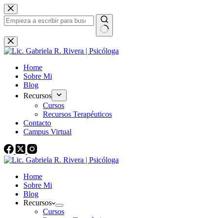
Saltar
al
contenido
Sin
resultados
Home
Sobre Mi
Blog
Recursos
Cursos
Recursos Terapéuticos
Contacto
Campus Virtual
Home
Sobre Mi
Blog
Recursos
Cursos