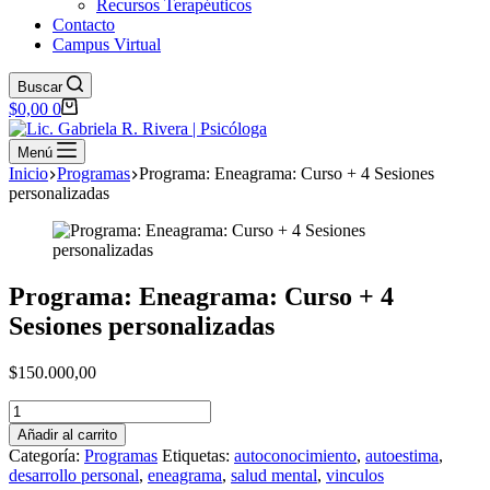
Recursos Terapéuticos
Contacto
Campus Virtual
Buscar
Carro
$
0,00
0
de
compra
Menú
Inicio
Programas
Programa: Eneagrama: Curso + 4 Sesiones
personalizadas
Programa: Eneagrama: Curso + 4
Sesiones personalizadas
$
150.000,00
Programa:
Eneagrama:
Añadir al carrito
Curso
Categoría:
Programas
Etiquetas:
autoconocimiento
,
autoestima
,
+
desarrollo personal
,
eneagrama
,
salud mental
,
vinculos
4