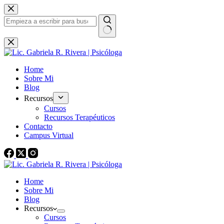
Saltar
al
contenido
Sin
resultados
Home
Sobre Mi
Blog
Recursos
Cursos
Recursos Terapéuticos
Contacto
Campus Virtual
Home
Sobre Mi
Blog
Recursos
Cursos