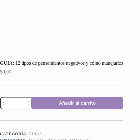
GUIA: 12 tipos de pensamientos negativos y cómo manejarlos
$
0,00
GUIA:
Añadir al carrito
12
tipos
de
pensamientos
negativos
y
CATEGORÍA:
GUIAS
cómo