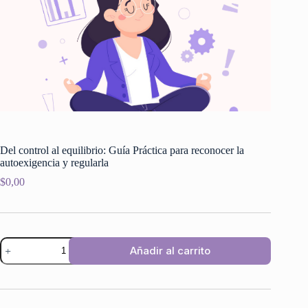
Del control al equilibrio: Guía Práctica para reconocer la
autoexigencia y regularla
$
0,00
Del
Añadir al carrito
control
al
equilibrio:
Guía
Práctica