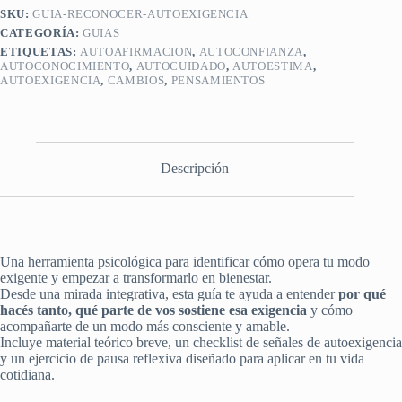
para
SKU:
GUIA-RECONOCER-AUTOEXIGENCIA
reconocer
CATEGORÍA:
GUIAS
la
autoexigencia
ETIQUETAS:
AUTOAFIRMACION
,
AUTOCONFIANZA
,
y
AUTOCONOCIMIENTO
,
AUTOCUIDADO
,
AUTOESTIMA
,
AUTOEXIGENCIA
,
CAMBIOS
,
PENSAMIENTOS
regularla
cantidad
Descripción
Una herramienta psicológica para identificar cómo opera tu modo
exigente y empezar a transformarlo en bienestar.
Desde una mirada integrativa, esta guía te ayuda a entender
por qué
hacés tanto, qué parte de vos sostiene esa exigencia
y cómo
acompañarte de un modo más consciente y amable.
Incluye material teórico breve, un checklist de señales de autoexigencia
y un ejercicio de pausa reflexiva diseñado para aplicar en tu vida
cotidiana.